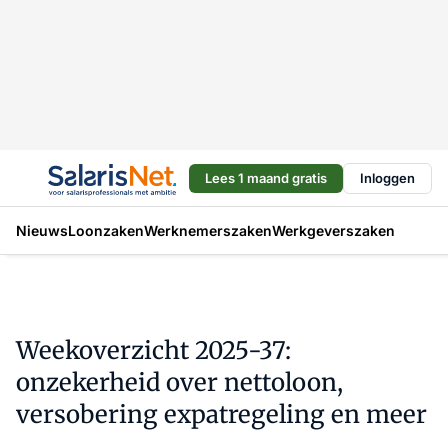
Lees 1 maand gratis
Inloggen
Nieuws
Loonzaken
Werknemerszaken
Werkgeverszaken
Weekoverzicht 2025-37:
onzekerheid over nettoloon,
versobering expatregeling en meer