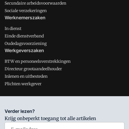
Secundaire arbeidsvoorwaarden
Sociale verzekeringen
Werknemerszaken
In dienst
Einde dienstverband
Oudedagsvoorziening
Werkgeverszaken
BTW en personeelsverstrekkingen
Directeur grootaandeelhouder
Inlenen en uitbesteden
Plichten werkgever
Salarisnet is onderdeel van VMN media. Lees in
ons manifest
Verder lezen?
waar VMN media voor staat. Op gebruik van deze site zijn de
Krijg onbeperkt toegang tot alle artikelen
volgende regelingen van toepassing:
Algemene Voorwaarden