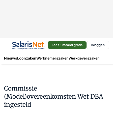
Lees 1 maand gratis
Inloggen
Nieuws
Loonzaken
Werknemerszaken
Werkgeverszaken
Commissie
(Model)overeenkomsten Wet DBA
ingesteld