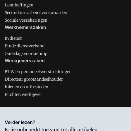
Loonheffingen
Secundaire arbeidsvoorwaarden
Sociale verzekeringen
Werknemerszaken
In dienst
Einde dienstverband
Oudedagsvoorziening
Werkgeverszaken
BTW en personeelsverstrekkingen
Directeur grootaandeelhouder
Inlenen en uitbesteden
Plichten werkgever
Salarisnet is onderdeel van VMN media. Lees in
ons manifest
Verder lezen?
waar VMN media voor staat. Op gebruik van deze site zijn de
Krijg onbeperkt toegang tot alle artikelen