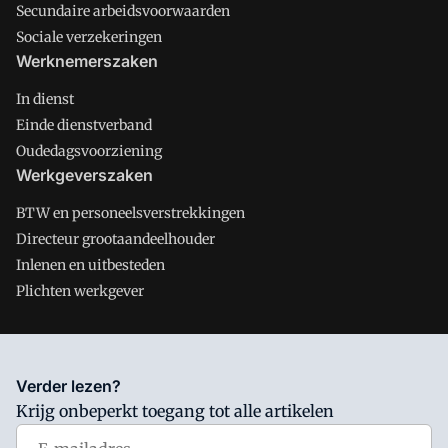
Secundaire arbeidsvoorwaarden
Sociale verzekeringen
Werknemerszaken
In dienst
Einde dienstverband
Oudedagsvoorziening
Werkgeverszaken
BTW en personeelsverstrekkingen
Directeur grootaandeelhouder
Inlenen en uitbesteden
Plichten werkgever
Salarisnet is onderdeel van VMN media. Lees in
ons manifest
Verder lezen?
waar VMN media voor staat. Op gebruik van deze site zijn de
Krijg onbeperkt toegang tot alle artikelen
volgende regelingen van toepassing:
Algemene Voorwaarden