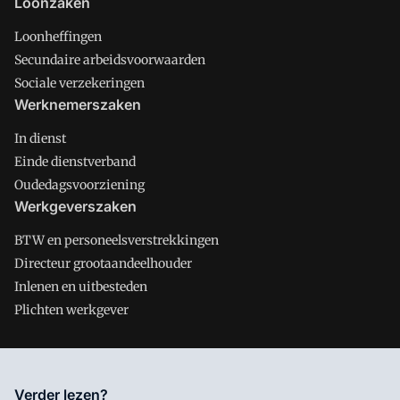
Loonzaken
Loonheffingen
Secundaire arbeidsvoorwaarden
Sociale verzekeringen
Werknemerszaken
In dienst
Einde dienstverband
Oudedagsvoorziening
Werkgeverszaken
BTW en personeelsverstrekkingen
Directeur grootaandeelhouder
Inlenen en uitbesteden
Plichten werkgever
Salarisnet is onderdeel van VMN media. Lees in
ons manifest
Verder lezen?