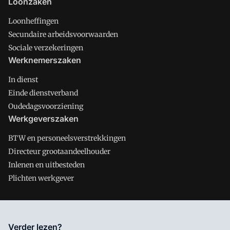
Loonzaken
Loonheffingen
Secundaire arbeidsvoorwaarden
Sociale verzekeringen
Werknemerszaken
In dienst
Einde dienstverband
Oudedagsvoorziening
Werkgeverszaken
BTW en personeelsverstrekkingen
Directeur grootaandeelhouder
Inlenen en uitbesteden
Plichten werkgever
Salarisnet is onderdeel van VMN media. Lees in
ons manifest
Verder lezen?