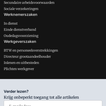
Secundaire arbeidsvoorwaarden
Sociale verzekeringen
Werknemerszaken
In dienst
Einde dienstverband
Oudedagsvoorziening
Werkgeverszaken
BTW en personeelsverstrekkingen
Directeur grootaandeelhouder
Inlenen en uitbesteden
Plichten werkgever
Salarisnet is onderdeel van VMN media. Lees in
ons manifest
Verder lezen?
waar VMN media voor staat. Op gebruik van deze site zijn de
Krijg onbeperkt toegang tot alle artikelen
volgende regelingen van toepassing:
Algemene Voorwaarden