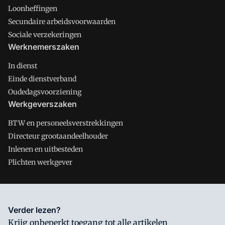
Loonheffingen
Secundaire arbeidsvoorwaarden
Sociale verzekeringen
Werknemerszaken
In dienst
Einde dienstverband
Oudedagsvoorziening
Werkgeverszaken
BTW en personeelsverstrekkingen
Directeur grootaandeelhouder
Inlenen en uitbesteden
Plichten werkgever
Salarisnet is onderdeel van VMN media. Lees in
ons manifest
Verder lezen?
waar VMN media voor staat. Op gebruik van deze site zijn de
Krijg onbeperkt toegang tot alle artikelen