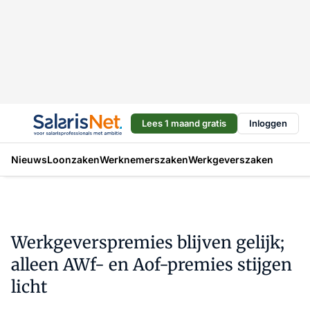
Lees 1 maand gratis
Inloggen
Nieuws
Loonzaken
Werknemerszaken
Werkgeverszaken
Werkgeverspremies blijven gelijk;
alleen AWf- en Aof-premies stijgen
licht