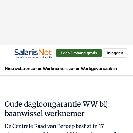
Lees 1 maand gratis
Inloggen
Nieuws
Loonzaken
Werknemerszaken
Werkgeverszaken
Oude dagloongarantie WW bij
baanwissel werknemer
De Centrale Raad van Beroep beslist in 17