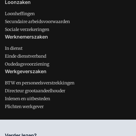
Loonzaken
Loonheffingen
Secundaire arbeidsvoorwaarden
Sociale verzekeringen
Werknemerszaken
In dienst
Einde dienstverband
Oudedagsvoorziening
Werkgeverszaken
BTW en personeelsverstrekkingen
Directeur grootaandeelhouder
Inlenen en uitbesteden
Plichten werkgever
Salarisnet is onderdeel van VMN media. Lees in
ons manifest
Verder lezen?