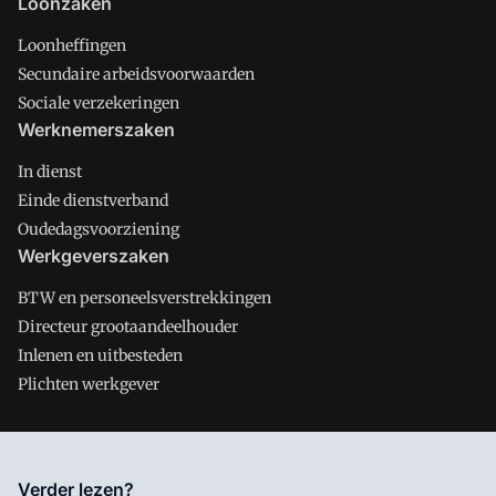
Loonzaken
Loonheffingen
Secundaire arbeidsvoorwaarden
Sociale verzekeringen
Werknemerszaken
In dienst
Einde dienstverband
Oudedagsvoorziening
Werkgeverszaken
BTW en personeelsverstrekkingen
Directeur grootaandeelhouder
Inlenen en uitbesteden
Plichten werkgever
Salarisnet is onderdeel van VMN media. Lees in
ons manifest
Verder lezen?