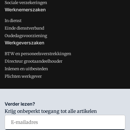
Sociale verzekeringen
Werknemerszaken
In dienst
Einde dienstverband
Oudedagsvoorziening
Werkgeverszaken
BTW en personeelsverstrekkingen
Directeur grootaandeelhouder
Inlenen en uitbesteden
Plichten werkgever
Salarisnet is onderdeel van VMN media. Lees in
ons manifest
Verder lezen?
waar VMN media voor staat. Op gebruik van deze site zijn de
Krijg onbeperkt toegang tot alle artikelen
volgende regelingen van toepassing:
Algemene Voorwaarden
en
Privacy en Cookie beleid
|
Privacy instellingen