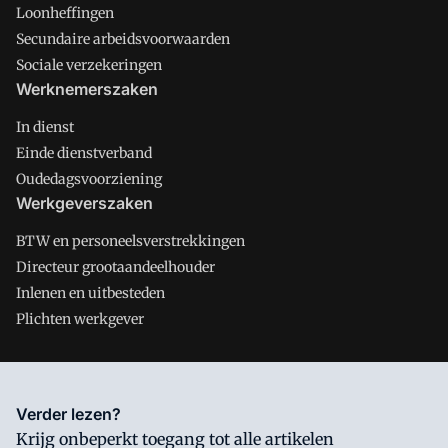
Loonheffingen
Secundaire arbeidsvoorwaarden
Sociale verzekeringen
Werknemerszaken
In dienst
Einde dienstverband
Oudedagsvoorziening
Werkgeverszaken
BTW en personeelsverstrekkingen
Directeur grootaandeelhouder
Inlenen en uitbesteden
Plichten werkgever
Salarisnet is onderdeel van VMN media. Lees in
ons manifest
Verder lezen?
waar VMN media voor staat. Op gebruik van deze site zijn de
Krijg onbeperkt toegang tot alle artikelen