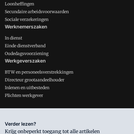
Loonheffingen
Secundaire arbeidsvoorwaarden
Sociale verzekeringen
Werknemerszaken
In dienst
Einde dienstverband
Oudedagsvoorziening
Werkgeverszaken
BTW en personeelsverstrekkingen
Directeur grootaandeelhouder
Inlenen en uitbesteden
Plichten werkgever
Salarisnet is onderdeel van VMN media. Lees in
ons manifest
Verder lezen?
waar VMN media voor staat. Op gebruik van deze site zijn de
Krijg onbeperkt toegang tot alle artikelen