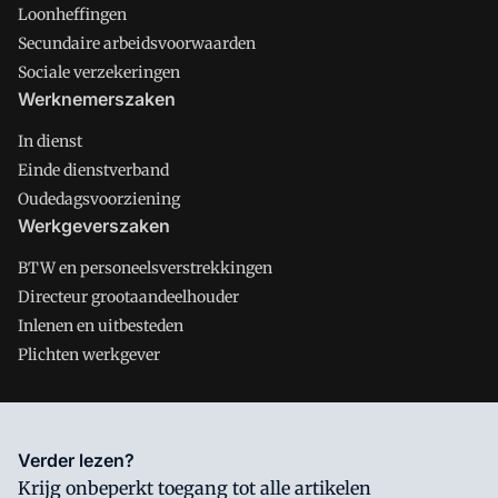
Loonheffingen
Secundaire arbeidsvoorwaarden
Sociale verzekeringen
Werknemerszaken
In dienst
Einde dienstverband
Oudedagsvoorziening
Werkgeverszaken
BTW en personeelsverstrekkingen
Directeur grootaandeelhouder
Inlenen en uitbesteden
Plichten werkgever
Salarisnet is onderdeel van VMN media. Lees in
ons manifest
Verder lezen?
waar VMN media voor staat. Op gebruik van deze site zijn de
Krijg onbeperkt toegang tot alle artikelen