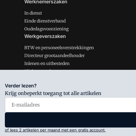
Werknemerszaken
In dienst
Einde dienstverband
Oudedagsvoorziening
Werkgeverszaken
BTW en personeelsverstrekkingen
Directeur grootaandeelhouder
Inlenen en uitbesteden
Plichten werkgever
Verder lezen?
Krijg onbeperkt toegang tot alle artikelen
Salarisnet is onderdeel van VMN media. Lees in
ons man
Voorwaarden
en
Privacy en Cookie beleid
|
Privacy inst
of lees 2 artikelen per maand met een gratis account.