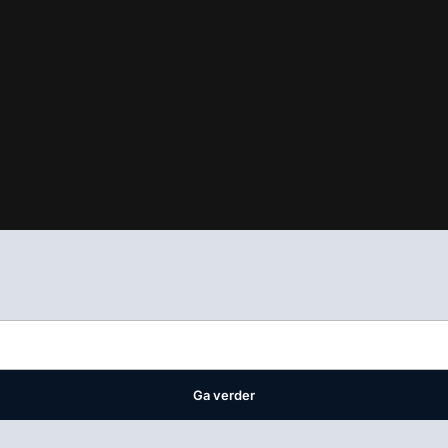
ifest
waar VMN media voor staat. Op gebruik van deze site zijn de 
ellingen
Ga verder