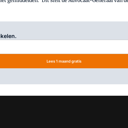
t gemiddelden." Dit stelt de Advocaat-Generaal van de
Log in
om dit artikel te lezen.
ikelen.
Lees 1 maand gratis