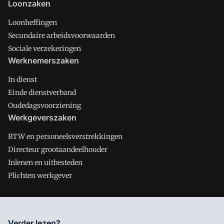
Loonzaken
Loonheffingen
Secundaire arbeidsvoorwaarden
Sociale verzekeringen
Werknemerszaken
In dienst
Einde dienstverband
Oudedagsvoorziening
Werkgeverszaken
BTW en personeelsverstrekkingen
Directeur grootaandeelhouder
Inlenen en uitbesteden
Plichten werkgever
Salarisnet is onderdeel van VMN media. Lees in
ons manifest
Verder lezen?