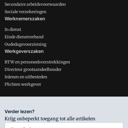
Secundaire arbeidsvoorwaarden
Sociale verzekeringen
Werknemerszaken
In dienst
Einde dienstverband
Oudedagsvoorziening
Werkgeverszaken
BTW en personeelsverstrekkingen
Directeur grootaandeelhouder
Inlenen en uitbesteden
Plichten werkgever
Salarisnet is onderdeel van VMN media. Lees in
ons manifest
Verder lezen?
waar VMN media voor staat. Op gebruik van deze site zijn de
Krijg onbeperkt toegang tot alle artikelen
volgende regelingen van toepassing:
Algemene Voorwaarden