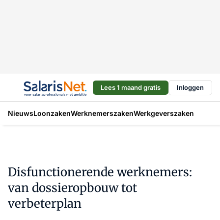
Lees 1 maand gratis
Inloggen
Nieuws
Loonzaken
Werknemerszaken
Werkgeverszaken
Disfunctionerende werknemers:
van dossieropbouw tot
verbeterplan