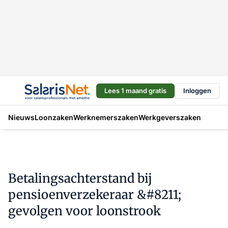
Lees 1 maand gratis
Inloggen
Nieuws
Loonzaken
Werknemerszaken
Werkgeverszaken
Betalingsachterstand bij
pensioenverzekeraar &#8211;
gevolgen voor loonstrook