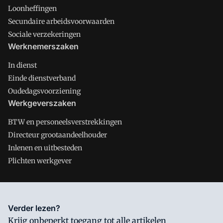
Loonheffingen
Secundaire arbeidsvoorwaarden
Sociale verzekeringen
Werknemerszaken
In dienst
Einde dienstverband
Oudedagsvoorziening
Werkgeverszaken
BTW en personeelsverstrekkingen
Directeur grootaandeelhouder
Inlenen en uitbesteden
Plichten werkgever
Salarisnet is onderdeel van VMN media. Lees in
ons manifest
Verder lezen?
waar VMN media voor staat. Op gebruik van deze site zijn de
Krijg onbeperkt toegang tot alle artikelen