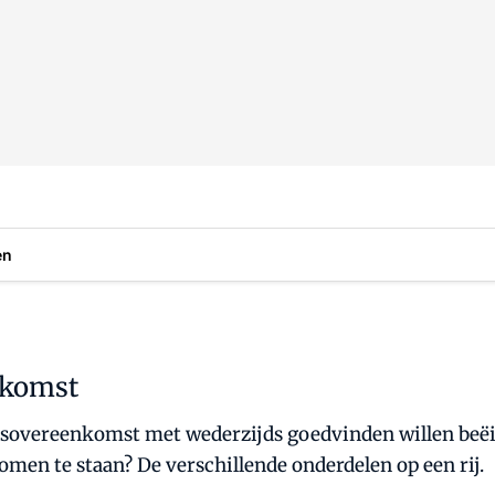
en
nkomst
overeenkomst met wederzijds goedvinden willen beëi
men te staan? De verschillende onderdelen op een rij.