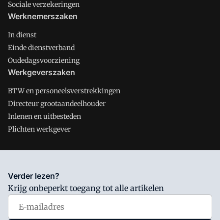
Sociale verzekeringen
Werknemerszaken
In dienst
Einde dienstverband
Oudedagsvoorziening
Werkgeverszaken
BTW en personeelsverstrekkingen
Directeur grootaandeelhouder
Inlenen en uitbesteden
Plichten werkgever
Salarisnet is onderdeel van VMN media. Lees in
ons manifest
Verder lezen?
waar VMN media voor staat. Op gebruik van deze site zijn de
Krijg onbeperkt toegang tot alle artikelen
volgende regelingen van toepassing:
Algemene Voorwaarden
en
Privacy en Cookie beleid
|
Privacy instellingen