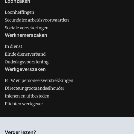
Loonzaken
Loonheffingen
Secundaire arbeidsvoorwaarden
Sociale verzekeringen
Werknemerszaken
In dienst
Einde dienstverband
Oudedagsvoorziening
Werkgeverszaken
BTW en personeelsverstrekkingen
Directeur grootaandeelhouder
Inlenen en uitbesteden
Plichten werkgever
Salarisnet is onderdeel van VMN media. Lees in
ons manifest
Verder lezen?