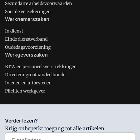
Secundaire arbeidsvoorwaarden
Sociale verzekeringen
Werknemerszaken
In dienst
Einde dienstverband
Oudedagsvoorziening
Werkgeverszaken
BTW en personeelsverstrekkingen
Directeur grootaandeelhouder
Inlenen en uitbesteden
Plichten werkgever
Salarisnet is onderdeel van VMN media. Lees in
ons manifest
Verder lezen?
waar VMN media voor staat. Op gebruik van deze site zijn de
Krijg onbeperkt toegang tot alle artikelen
volgende regelingen van toepassing:
Algemene Voorwaarden