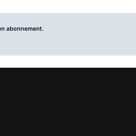
Al abonnee?
Log hier in.
 een abonnement.