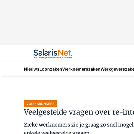
Nieuws
Loonzaken
Werknemerszaken
Werkgeverszak
VOOR ABONNEES
Veelgestelde vragen over re-int
Zieke werknemers zie je graag zo snel mogeli
enkele veelgestelde vragen.