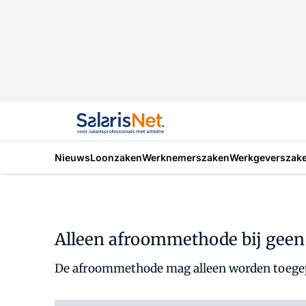
Nieuws
Loonzaken
Werknemerszaken
Werkgeverszak
Alleen afroommethode bij geen 
De afroommethode mag alleen worden toegepas