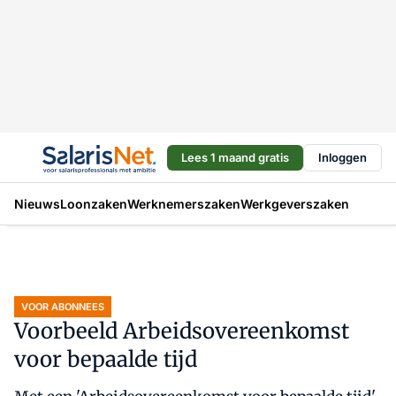
Lees 1 maand gratis
Inloggen
Nieuws
Loonzaken
Werknemerszaken
Werkgeverszaken
VOOR ABONNEES
Voorbeeld Arbeidsovereenkomst
voor bepaalde tijd