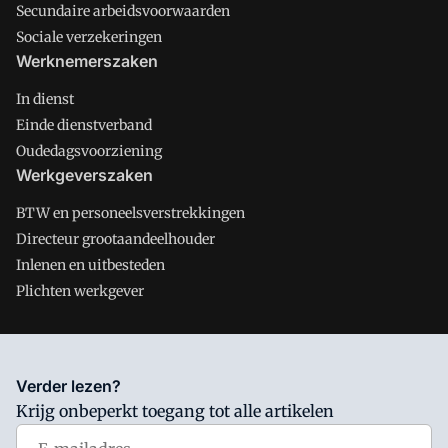
Secundaire arbeidsvoorwaarden
Sociale verzekeringen
Werknemerszaken
In dienst
Einde dienstverband
Oudedagsvoorziening
Werkgeverszaken
BTW en personeelsverstrekkingen
Directeur grootaandeelhouder
Inlenen en uitbesteden
Plichten werkgever
Salarisnet is onderdeel van VMN media. Lees in
ons manifest
Verder lezen?
waar VMN media voor staat. Op gebruik van deze site zijn de
Krijg onbeperkt toegang tot alle artikelen
volgende regelingen van toepassing:
Algemene Voorwaarden