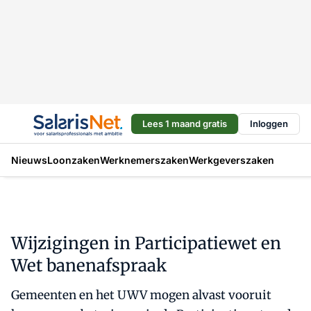
Lees 1 maand gratis
Inloggen
Nieuws
Loonzaken
Werknemerszaken
Werkgeverszaken
Wijzigingen in Participatiewet en
Wet banenafspraak
Gemeenten en het UWV mogen alvast vooruit