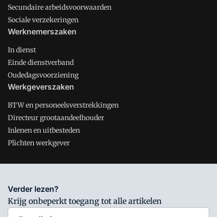
Secundaire arbeidsvoorwaarden
Sociale verzekeringen
Werknemerszaken
In dienst
Einde dienstverband
Oudedagsvoorziening
Werkgeverszaken
BTW en personeelsverstrekkingen
Directeur grootaandeelhouder
Inlenen en uitbesteden
Plichten werkgever
Salarisnet is onderdeel van VMN media. Lees in
ons manifest
Verder lezen?
waar VMN media voor staat. Op gebruik van deze site zijn de
Krijg onbeperkt toegang tot alle artikelen
volgende regelingen van toepassing:
Algemene Voorwaarden