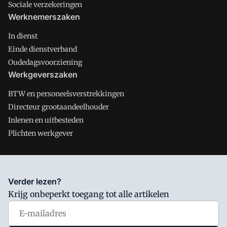
Sociale verzekeringen
Werknemerszaken
In dienst
Einde dienstverband
Oudedagsvoorziening
Werkgeverszaken
BTW en personeelsverstrekkingen
Directeur grootaandeelhouder
Inlenen en uitbesteden
Plichten werkgever
Salarisnet is onderdeel van VMN media. Lees in
ons manifest
Verder lezen?
waar VMN media voor staat. Op gebruik van deze site zijn de
Krijg onbeperkt toegang tot alle artikelen
volgende regelingen van toepassing:
Algemene Voorwaarden
en
Privacy en Cookie beleid
|
Privacy instellingen