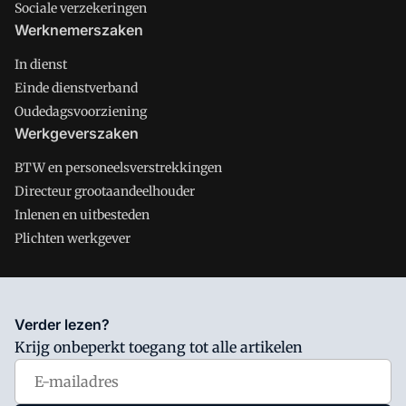
Sociale verzekeringen
Werknemerszaken
In dienst
Einde dienstverband
Oudedagsvoorziening
Werkgeverszaken
BTW en personeelsverstrekkingen
Directeur grootaandeelhouder
Inlenen en uitbesteden
Plichten werkgever
Salarisnet is onderdeel van VMN media. Lees in
ons manifest
Verder lezen?
waar VMN media voor staat. Op gebruik van deze site zijn de
Krijg onbeperkt toegang tot alle artikelen
volgende regelingen van toepassing:
Algemene Voorwaarden
en
Privacy en Cookie beleid
|
Privacy instellingen