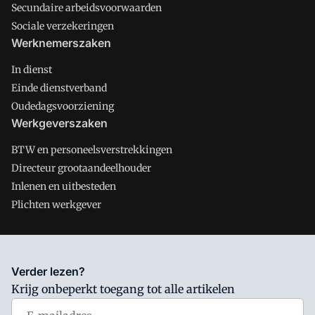
Secundaire arbeidsvoorwaarden
Sociale verzekeringen
Werknemerszaken
In dienst
Einde dienstverband
Oudedagsvoorziening
Werkgeverszaken
BTW en personeelsverstrekkingen
Directeur grootaandeelhouder
Inlenen en uitbesteden
Plichten werkgever
Salarisnet is onderdeel van VMN media. Lees in
ons manifest
Verder lezen?
waar VMN media voor staat. Op gebruik van deze site zijn de
Krijg onbeperkt toegang tot alle artikelen
volgende regelingen van toepassing:
Algemene Voorwaarden