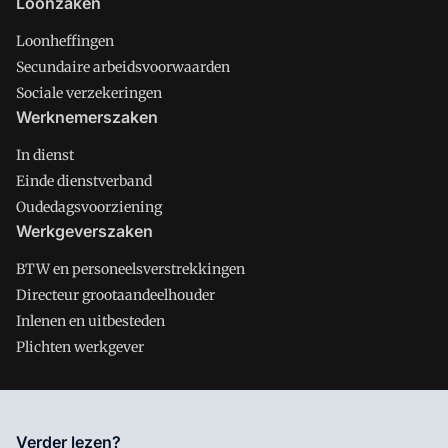
Loonzaken
Loonheffingen
Secundaire arbeidsvoorwaarden
Sociale verzekeringen
Werknemerszaken
In dienst
Einde dienstverband
Oudedagsvoorziening
Werkgeverszaken
BTW en personeelsverstrekkingen
Directeur grootaandeelhouder
Inlenen en uitbesteden
Plichten werkgever
Salarisnet is onderdeel van VMN media. Lees in
ons manifest
Verder lezen?