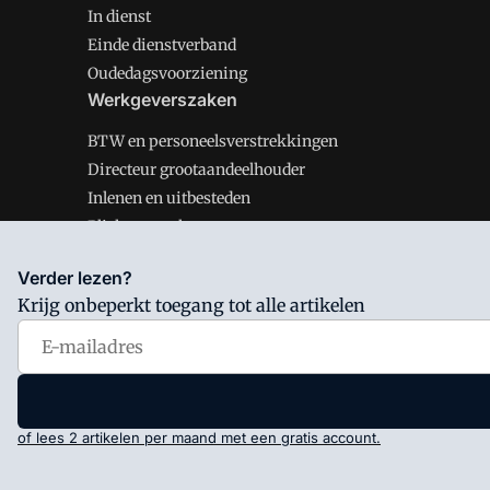
In dienst
Einde dienstverband
Oudedagsvoorziening
Werkgeverszaken
BTW en personeelsverstrekkingen
Directeur grootaandeelhouder
Inlenen en uitbesteden
Plichten werkgever
Verder lezen?
Krijg onbeperkt toegang tot alle artikelen
Salarisnet is onderdeel van VMN media. Lees in
ons man
Voorwaarden
en
Privacy en Cookie beleid
|
Privacy inst
of lees 2 artikelen per maand met een gratis account.