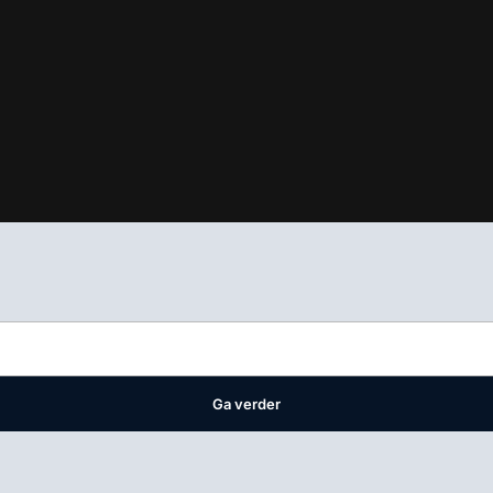
ifest
waar VMN media voor staat. Op gebruik van deze site zijn de 
ellingen
Ga verder