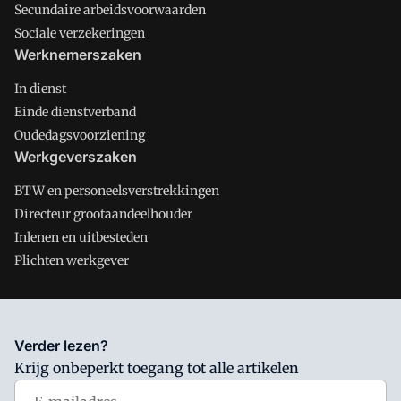
Secundaire arbeidsvoorwaarden
Sociale verzekeringen
Werknemerszaken
In dienst
Einde dienstverband
Oudedagsvoorziening
Werkgeverszaken
BTW en personeelsverstrekkingen
Directeur grootaandeelhouder
Inlenen en uitbesteden
Plichten werkgever
Salarisnet is onderdeel van VMN media. Lees in
ons manifest
Verder lezen?
waar VMN media voor staat. Op gebruik van deze site zijn de
Krijg onbeperkt toegang tot alle artikelen
volgende regelingen van toepassing:
Algemene Voorwaarden