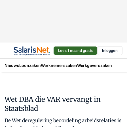
Lees 1 maand gratis
Inloggen
Nieuws
Loonzaken
Werknemerszaken
Werkgeverszaken
Wet DBA die VAR vervangt in
Staatsblad
De Wet deregulering beoordeling arbeidsrelaties is