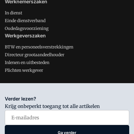
Werknemerszaken
In dienst
Einde dienstverband
Oudedagsvoorziening
Werkgeverszaken
BTW en personeelsverstrekkingen
Directeur grootaandeelhouder
Inlenen en uitbesteden
Plichten werkgever
Salarisnet is onderdeel van VMN media. Lees in
ons manifest
Verder lezen?
waar VMN media voor staat. Op gebruik van deze site zijn de
Krijg onbeperkt toegang tot alle artikelen
volgende regelingen van toepassing:
Algemene Voorwaarden
en
Privacy en Cookie beleid
|
Privacy instellingen
Ga verder