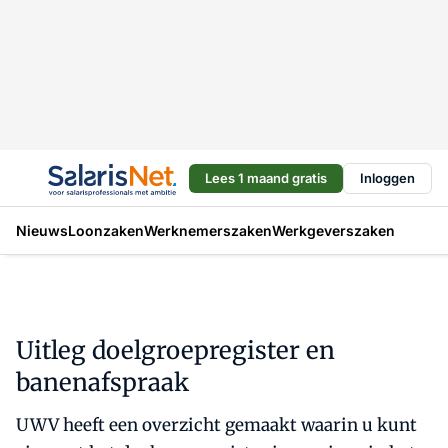
Lees 1 maand gratis
Inloggen
Nieuws
Loonzaken
Werknemerszaken
Werkgeverszaken
Uitleg doelgroepregister en
banenafspraak
UWV heeft een overzicht gemaakt waarin u kunt