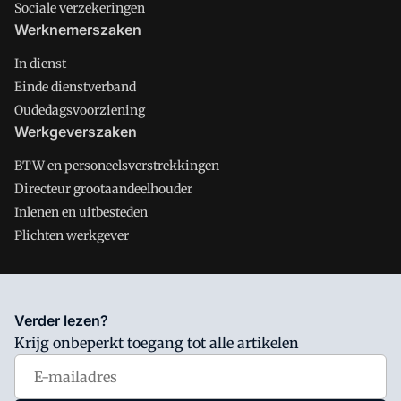
Sociale verzekeringen
Werknemerszaken
In dienst
Einde dienstverband
Oudedagsvoorziening
Werkgeverszaken
BTW en personeelsverstrekkingen
Directeur grootaandeelhouder
Inlenen en uitbesteden
Plichten werkgever
Salarisnet is onderdeel van VMN media. Lees in
ons manifest
Verder lezen?
waar VMN media voor staat. Op gebruik van deze site zijn de
Krijg onbeperkt toegang tot alle artikelen
volgende regelingen van toepassing:
Algemene Voorwaarden
en
Privacy en Cookie beleid
|
Privacy instellingen