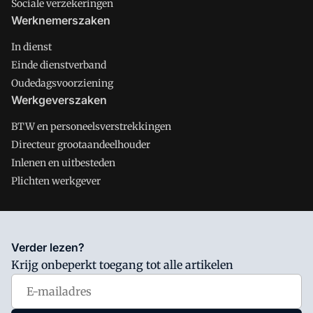
Sociale verzekeringen
Werknemerszaken
In dienst
Einde dienstverband
Oudedagsvoorziening
Werkgeverszaken
BTW en personeelsverstrekkingen
Directeur grootaandeelhouder
Inlenen en uitbesteden
Plichten werkgever
Salarisnet is onderdeel van VMN media. Lees in
ons manifest
Verder lezen?
waar VMN media voor staat. Op gebruik van deze site zijn de
Krijg onbeperkt toegang tot alle artikelen
volgende regelingen van toepassing:
Algemene Voorwaarden
en
Privacy en Cookie beleid
|
Privacy instellingen