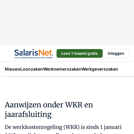
Lees 1 maand gratis
Inloggen
Nieuws
Loonzaken
Werknemerszaken
Werkgeverszaken
Aanwijzen onder WKR en
jaarafsluiting
De werkkostenregeling (WKR) is sinds 1 januari