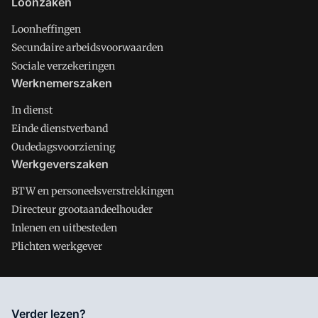
Loonzaken
Loonheffingen
Secundaire arbeidsvoorwaarden
Sociale verzekeringen
Werknemerszaken
In dienst
Einde dienstverband
Oudedagsvoorziening
Werkgeverszaken
BTW en personeelsverstrekkingen
Directeur grootaandeelhouder
Inlenen en uitbesteden
Plichten werkgever
Salarisnet is onderdeel van VMN media. Lees in
ons manifest
Verder lezen?