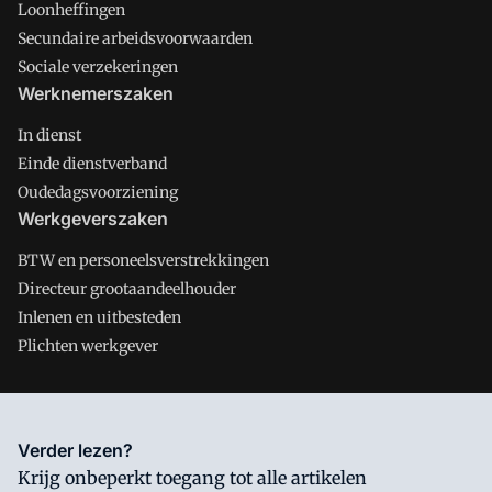
Loonheffingen
Secundaire arbeidsvoorwaarden
Sociale verzekeringen
Werknemerszaken
In dienst
Einde dienstverband
Oudedagsvoorziening
Werkgeverszaken
BTW en personeelsverstrekkingen
Directeur grootaandeelhouder
Inlenen en uitbesteden
Plichten werkgever
Salarisnet is onderdeel van VMN media. Lees in
ons manifest
Verder lezen?
waar VMN media voor staat. Op gebruik van deze site zijn de
Krijg onbeperkt toegang tot alle artikelen