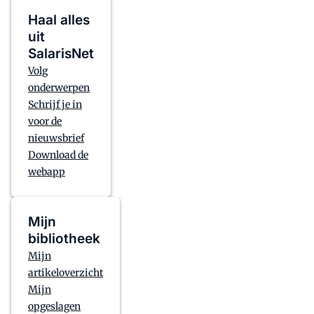
Haal alles
uit
SalarisNet
Volg
onderwerpen
Schrijf je in
voor de
nieuwsbrief
Download de
webapp
Mijn
bibliotheek
Mijn
artikeloverzicht
Mijn
opgeslagen